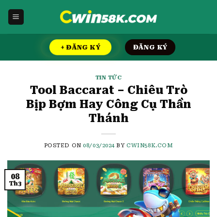
Skip
to
content
+ ĐĂNG KÝ
ĐĂNG KÝ
TIN TỨC
Tool Baccarat – Chiêu Trò
Bịp Bợm Hay Công Cụ Thần
Thánh
POSTED ON
08/03/2024
BY
CWIN58K.COM
08
Th3