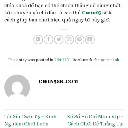
chìa khoá để bạn có thể chiến thắng dễ dàng nhất.
Lời khuyên và chỉ dẫn từ cao thủ
Cwin05
sẽ là
cách giúp bạn chơi hiệu quả ngay từ bây giờ.
This entry was posted in
TIN TỨC
. Bookmark the
permalink
.
CWIN58K.COM
Tài Xỉu Cwin 05 – Kinh
Xổ Số Hồ Chí Minh Vip –
Nghiệm Chơi Luôn
Cách Chơi Dễ Thắng Tại