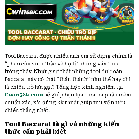
Tool Baccarat được nhiều anh em sử dụng chính là
“phao cứu sinh” bảo vệ họ từ những ván thua
trông thấy. Nhưng sự thật những tool dự đoán
Baccarat này có thật “thần thánh” như thế hay chỉ
là chiêu trò lừa gạt? Tổng hợp kinh nghiệm tại
Cwin58k.com
sẽ giúp bạn lựa chọn ra phần mềm
chuẩn xác, xài đúng kỹ thuật giúp thu về nhiều
chiến thắng nhất.
Tool Baccarat là gì và những kiến
thức cần phải biết