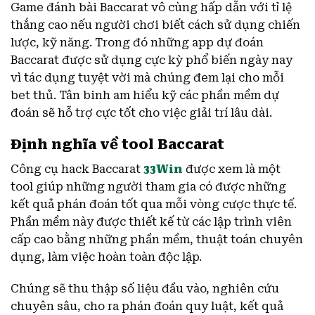
Game đánh bài Baccarat vô cùng hấp dẫn với tỉ lệ
thắng cao nếu người chơi biết cách sử dụng chiến
lược, kỹ năng. Trong đó những app dự đoán
Baccarat được sử dụng cực kỳ phổ biến ngày nay
vì tác dụng tuyệt vời mà chúng đem lại cho mỗi
bet thủ. Tân binh am hiểu kỹ các phần mềm dự
đoán sẽ hỗ trợ cực tốt cho việc giải trí lâu dài.
Định nghĩa về tool Baccarat
Công cụ hack Baccarat
33Win
được xem là một
tool giúp những người tham gia có được những
kết quả phán đoán tốt qua mỗi vòng cược thực tế.
Phần mềm này được thiết kế từ các lập trình viên
cấp cao bằng những phần mềm, thuật toán chuyên
dụng, làm việc hoàn toàn độc lập.
Chúng sẽ thu thập số liệu đầu vào, nghiên cứu
chuyên sâu, cho ra phán đoán quy luật, kết quả