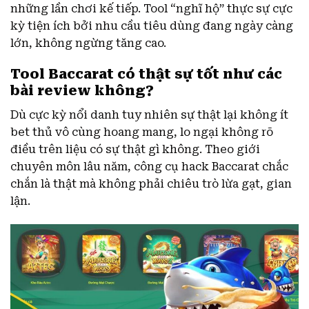
những lần chơi kế tiếp. Tool “nghĩ hộ” thực sự cực
kỳ tiện ích bởi nhu cầu tiêu dùng đang ngày càng
lớn, không ngừng tăng cao.
Tool Baccarat có thật sự tốt như các
bài review không?
Dù cực kỳ nổi danh tuy nhiên sự thật lại không ít
bet thủ vô cùng hoang mang, lo ngại không rõ
điều trên liệu có sự thật gì không. Theo giới
chuyên môn lâu năm, công cụ hack Baccarat chắc
chắn là thật mà không phải chiêu trò lừa gạt, gian
lận.