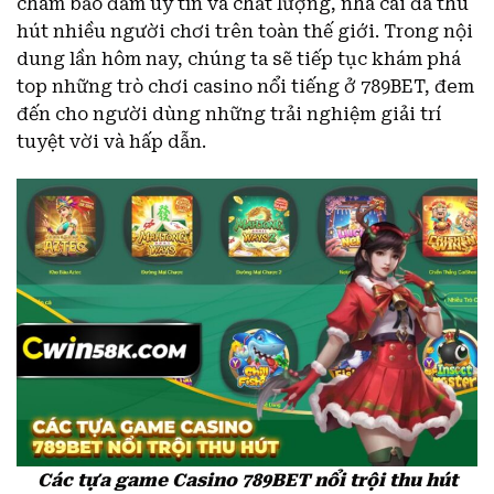
châm bảo đảm uy tín và chất lượng, nhà cái đã thu
hút nhiều người chơi trên toàn thế giới. Trong nội
dung lần hôm nay, chúng ta sẽ tiếp tục khám phá
top những trò chơi casino nổi tiếng ở 789BET, đem
đến cho người dùng những trải nghiệm giải trí
tuyệt vời và hấp dẫn.
Các tựa game Casino 789BET nổi trội thu hút