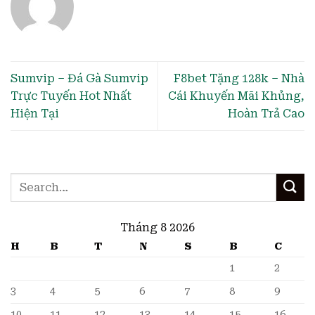
Sumvip – Đá Gà Sumvip
F8bet Tặng 128k – Nhà
Trực Tuyến Hot Nhất
Cái Khuyến Mãi Khủng,
Hiện Tại
Hoàn Trả Cao
Tháng 8 2026
H
B
T
N
S
B
C
1
2
3
4
5
6
7
8
9
10
11
12
13
14
15
16