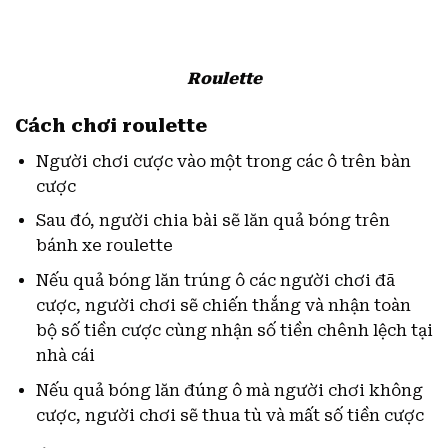
Roulette
Cách chơi roulette
Người chơi cược vào một trong các ô trên bàn
cược
Sau đó, người chia bài sẽ lăn quả bóng trên
bánh xe roulette
Nếu quả bóng lăn trúng ô các người chơi đã
cược, người chơi sẽ chiến thắng và nhận toàn
bộ số tiền cược cùng nhận số tiền chênh lệch tại
nhà cái
Nếu quả bóng lăn đúng ô mà người chơi không
cược, người chơi sẽ thua tù và mất số tiền cược