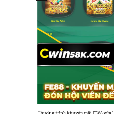
Chương trình khuyến mãi FE88 vừa lôi