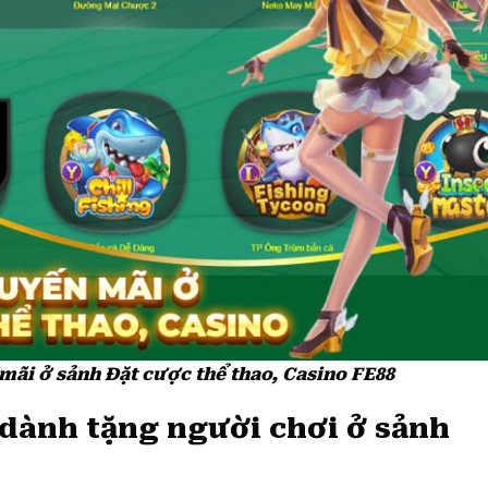
ãi ở sảnh Đặt cược thể thao, Casino FE88
 dành tặng người chơi ở sảnh