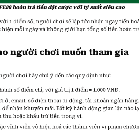
88 hoàn trả tiền đặt cược với tỷ suất siêu cao
với 1 điểm số, người chơi sẽ lập tức nhận ngay tiền ho
 hiện mỗi ngày và không giới hạn tổng số tiền hoàn tr
ho người chơi muốn tham gia
 người chơi hãy chú ý đến các quy định như:
ành số điểm chỉ, với giá trị 1 điểm = 1.000 VNĐ.
 ở, email, số điện thoại di động, tài khoản ngân hàng. 
ần để nhận khuyến mãi. Bất kỳ hành động gian lận nào l
 thu hoặc khấu trừ tiền trong ví.
oặc vĩnh viễn vô hiệu hoá các thành viên vi phạm chươ