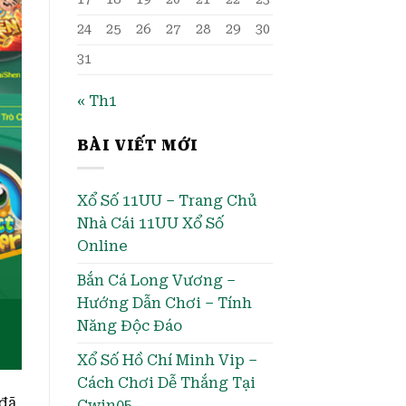
24
25
26
27
28
29
30
31
« Th1
BÀI VIẾT MỚI
Xổ Số 11UU – Trang Chủ
Nhà Cái 11UU Xổ Số
Online
Bắn Cá Long Vương –
Hướng Dẫn Chơi – Tính
Năng Độc Đáo
Xổ Số Hồ Chí Minh Vip –
Cách Chơi Dễ Thắng Tại
 đã
Cwin05