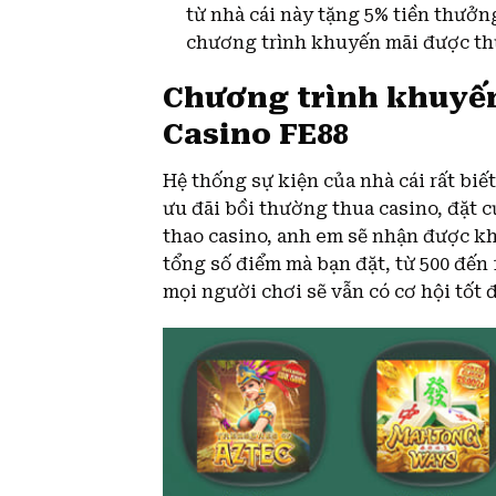
từ nhà cái này tặng 5% tiền thưởn
chương trình khuyến mãi được thự
Chương trình khuyến
Casino FE88
Hệ thống sự kiện của nhà cái rất biế
ưu đãi bồi thường thua casino, đặt c
thao casino, anh em sẽ nhận được kh
tổng số điểm mà bạn đặt, từ 500 đến 
mọi người chơi sẽ vẫn có cơ hội tốt để