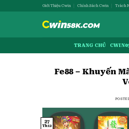
Skip
Giới Thiệu Cwin
Chính Sách Cwin
Trách 
to
content
TRANG CHỦ
CWIN0
Fe88 – Khuyến Mã
V
POSTE
27
Th12