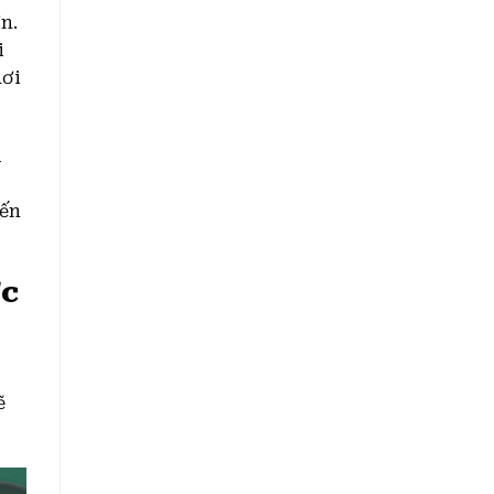
n.
i
hơi
ả
đến
ợc
ẽ