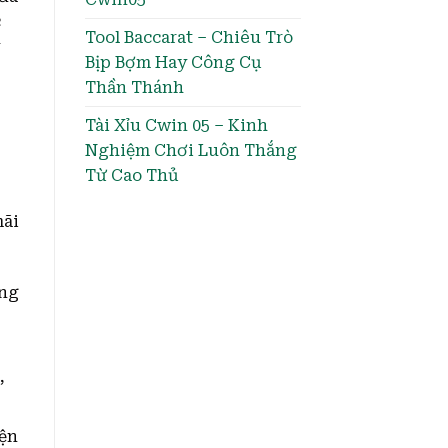
c
Tool Baccarat – Chiêu Trò
Bịp Bợm Hay Công Cụ
Thần Thánh
Tài Xỉu Cwin 05 – Kinh
Nghiệm Chơi Luôn Thắng
Từ Cao Thủ
mãi
ống
,
iện