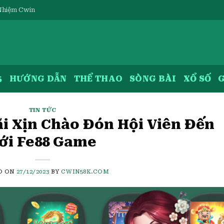
Nhiệm Cwin
5
HƯỚNG DẪN
THỂ THAO
SÒNG BÀI
XỔ SỐ
G
TIN TỨC
i Xịn Chào Đón Hội Viên Đến
ới Fe88 Game
D ON
27/12/2023
BY
CWIN58K.COM