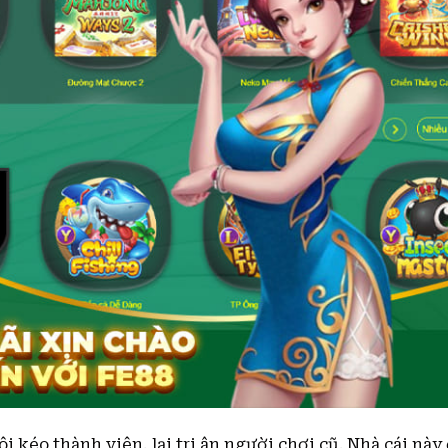
 kéo thành viên, lại tri ân người chơi cũ. Nhà cái này